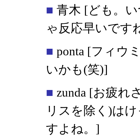
■
青木
[ども。
ゃ反応早いですね 
■
ponta
[フィウ
いかも(笑)]
■
zunda
[お疲れ
リスを除く)は
すよね。]