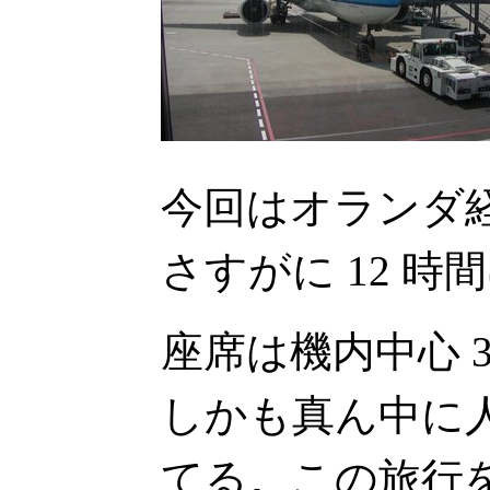
今回はオランダ経
さすがに 12 時
座席は機内中心 
しかも真ん中に
てる。この旅行