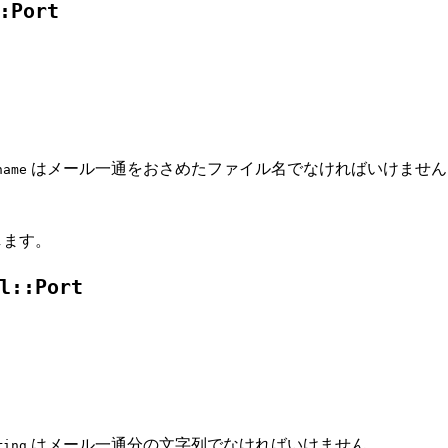
:Port
はメール一通をおさめたファイル名でなければいけません
name
します。
l::Port
はメール一通分の文字列でなければいけません。
ring