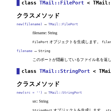
class
TMail::FilePort
< TMail:
クラスメソッド
→
new(filename)
TMail::FilePort
filename: String
オブジェクトを生成します。
FilePort
file
→
filename
String
このポートが隠蔽しているファイル名を返
class
TMail::StringPort
< TMai
クラスメソッド
→
new(src = '')
TMail::StringPort
src: String
オブジェクトを生成します。
StringPort
st