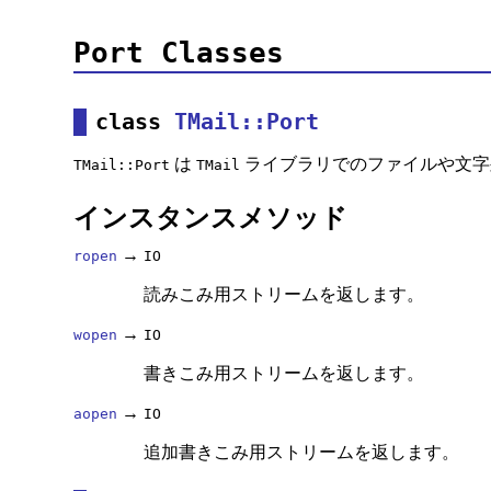
Port Classes
class
TMail::Port
は
ライブラリでのファイルや文字
TMail::Port
TMail
インスタンスメソッド
→
ropen
IO
読みこみ用ストリームを返します。
→
wopen
IO
書きこみ用ストリームを返します。
→
aopen
IO
追加書きこみ用ストリームを返します。