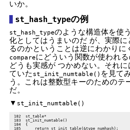
いか。
の例
st_hash_type
のような構造体を使
st_hash_type
化としてはうまいのだ が、実際に
るのかということは逆にわかりに
にどういう関数が使われる
compare
どうも実感が つかめない。それに
ていた
を見てみ
st_init_numtable()
う。これは整数型キーのためのテ
だ。
▼
st_init_numtable()
 182  st_table*

 183  st_init_numtable()

 184  {

 185      return st_init_table(&type_numhash);
