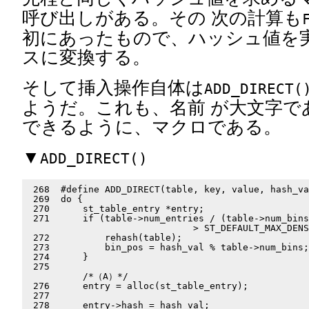
呼び出しがある。その 次の計算も
初にあったもので、ハッシュ値を実
スに変換する。
そして挿入操作自体は
ADD_DIRECT(
ようだ。これも、名前 が大文字で
できるように、マクロである。
▼
ADD_DIRECT()
 268  #define ADD_DIRECT(table, key, value, hash_va
 269  do {                                         
 270      st_table_entry *entry;                   
 271      if (table->num_entries / (table->num_bins
                              > ST_DEFAULT_MAX_DENS
 272          rehash(table);                       
 273          bin_pos = hash_val % table->num_bins;
 274      }                                        
 275                                               
          /*（A）*/                                 
 276      entry = alloc(st_table_entry);           
 277                                               
 278      entry->hash = hash_val;                  