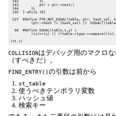
 242          }\

 243          ptr = ptr->next;\

 244      }\

 245  } while (0)

 227  #define PTR_NOT_EQUAL(table, ptr, hash_val, k
          (ptr->hash != (hash_val) || !EQUAL((table
  66  #define EQUAL(table,x,y) \

          ((x)==(y) || (*table->type->compare)((x),
はデバッグ用のマクロな
COLLISION
（すべきだ）。
の引数は前から
FIND_ENTRY()
st_table
使うべきテンポラリ変数
ハッシュ値
検索キー