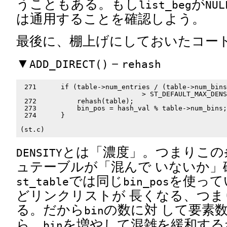
うこともある。もし
が
list_beg
NUL
は通用することを確認しよう。
最後に、棚上げにしておいたコー
▼
－
ADD_DIRECT()
rehash
 271      if (table->num_entries / (table->num_bins
                              > ST_DEFAULT_MAX_DENS
 272          rehash(table);                       
 273          bin_pos = hash_val % table->num_bins;
 274      }                                        
とは「濃度」。つまりこの
DENSITY
ュテーブルが「混んで いないか」
では同じ
を使って
st_table
bin_pos
どリンクリストが 長くなる、つま
る。だから
の数に対 して要素
bin
ら、
を増やして混雑を緩和する
bin