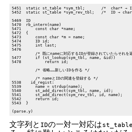
5451  static st_table *sym_tbl;       /*  char* → I
5452  static st_table *sym_rev_tbl;   /*  ID → char
5469  ID

5470  rb_intern(name)

5471      const char *name;

5472  {

5473      const char *m = name;

5474      ID id;

5475      int last;

5476

          /* 既にnameに対応するIDが登録されていたらそれを返
5477      if (st_lookup(sym_tbl, name, &id))

5478          return id;

          /* 省略……新しいIDを作る */

          /* nameとIDの関連を登録する */

5538    id_regist:

5539      name = strdup(name);

5540      st_add_direct(sym_tbl, name, id);

5541      st_add_direct(sym_rev_tbl, id, name);

5542      return id;

5543  }

文字列と
の一対一対応は
ID
st_tabl