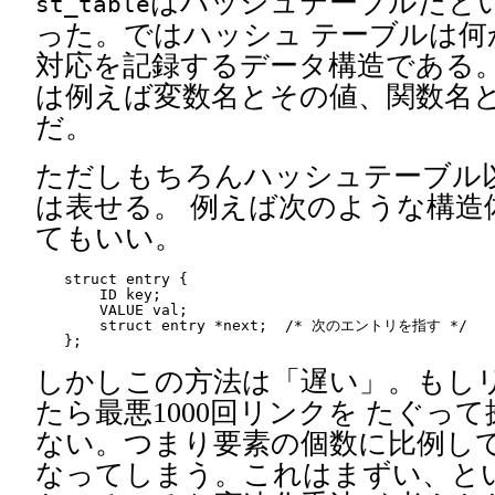
はハッシュテーブルだと
st_table
った。ではハッシュ テーブルは何
対応を記録するデータ構造である。
は例えば変数名とその値、関数名
だ。
ただしもちろんハッシュテーブル
は表せる。 例えば次のような構造
てもいい。
struct entry {

    ID key;

    VALUE val;

    struct entry *next;  /* 次のエントリを指す */

しかしこの方法は「遅い」。もしリ
たら最悪1000回リンクを たぐっ
ない。つまり要素の個数に比例し
なってしまう。これはまずい、と