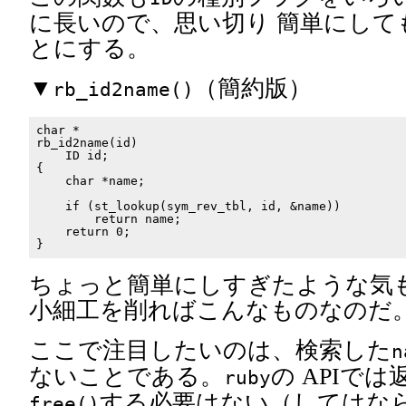
に長いので、思い切り 簡単にして
とにする。
▼
（簡約版）
rb_id2name()
char *

rb_id2name(id)

    ID id;

{

    char *name;

    if (st_lookup(sym_rev_tbl, id, &name))

        return name;

    return 0;

ちょっと簡単にしすぎたような気も
小細工を削ればこんなものなのだ
ここで注目したいのは、検索した
n
ないことである。
の APIで
ruby
する必要はない（してはな
free()