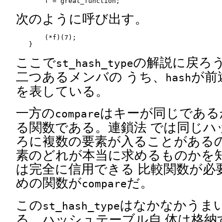
次のように呼び出す。
    (*f)(7);

ここで
の解説に戻ろ
st_hash_type
二つあるメンバの うち、
が前
hash
を表している。
一方の
はキーが同じである
compare
る関数である。連鎖法 では同じハッ
ろに複数の要素が入ることがあるの
素のどれが本当に求めるものかを
は完全に信用できる 比較関数が必
めの関数が
だ。
compare
この
はなかなかうま
st_hash_type
る。ハッシュテーブル自 体は格納