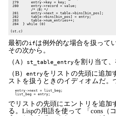
 279      entry->key = key;                        
 280      entry->record = value;                   
          /*（B）*/                                 
 281      entry->next = table->bins[bin_pos];      
 282      table->bins[bin_pos] = entry;            
 283      table->num_entries++;                    
 284  } while (0)

最初の
は例外的な場合を扱って
if
その次から。
（A）
を割り当て、
st_table_entry
（B）
をリストの先頭に追加
entry
ストを扱うときのイディオムだ。
entry->next = list_beg;

でリストの先頭にエントリを追加
る。Lispの用語を使って 「cons