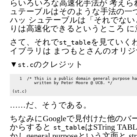
らいろいろな高速化手法が 考えら
ュテーブルはそのような手法の一
ハッ シュテーブルは「それでな
りは高速化できるというところ に
さて、それで
を見ていく
st_table
イブラリは まつもとさんのオリ
▼
のクレジット
st.c
   1  /* This is a public domain general purpose ha
         written by Peter Moore @ UCB. */

……だ、そうである。
ちなみにGoogleで見付けた他の
からすると
はSTring T
st_table
かしgeneral purposeという文面と 