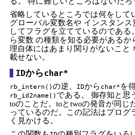
る。 特に難しいところはないだろ
省略しているところでは何をして
グローバル変数名や インスタンス
してフラグを立てているのである。
ら変数 の種類を知る必要があるか
理自体にはあまり関りがないこと 
載せない。
から
ID
char*
の逆、
から
を
rb_intern()
ID
char*
である。 御存知と思
rb_id2name()
toのことだ。toとtwoの発音が同
っているのだ。この記法はプログ
く見かける。
この関数も
の種別フラグをいろ
ID