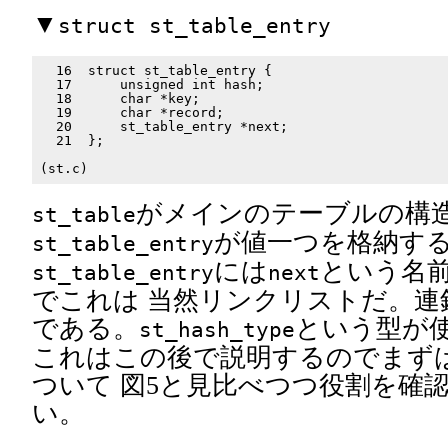
▼
struct st_table_entry
  16  struct st_table_entry {

  17      unsigned int hash;

  18      char *key;

  19      char *record;

  20      st_table_entry *next;

  21  };

がメインのテーブルの構
st_table
が値一つを格納する
st_table_entry
には
という名
st_table_entry
next
でこれは 当然リンクリストだ。連
である。
という型が使
st_hash_type
これはこの後で説明するのでまず
ついて 図5と見比べつつ役割を確
い。