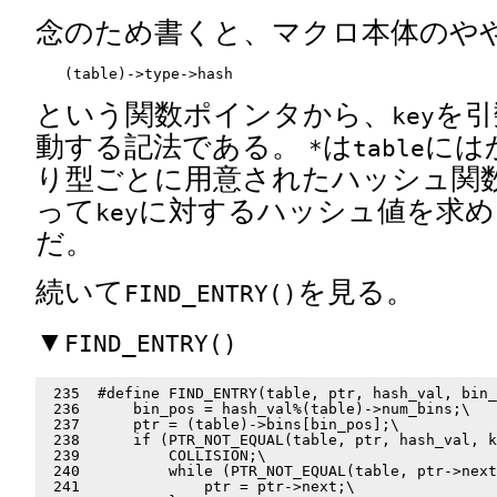
念のため書くと、マクロ本体のや
という関数ポインタから、
を引
key
動する記法である。
は
には
*
table
り型ごとに用意されたハッシュ関
って
に対するハッシュ値を求め
key
だ。
続いて
を見る。
FIND_ENTRY()
▼
FIND_ENTRY()
 235  #define FIND_ENTRY(table, ptr, hash_val, bin_
 236      bin_pos = hash_val%(table)->num_bins;\

 237      ptr = (table)->bins[bin_pos];\

 238      if (PTR_NOT_EQUAL(table, ptr, hash_val, k
 239          COLLISION;\

 240          while (PTR_NOT_EQUAL(table, ptr->next
 241              ptr = ptr->next;\
