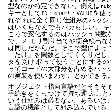
型なのか特定できない。例えば
rub
キーとして
・
・
を使
ID
char*
VALUE
れぞ れに全く同じ仕組みのハッシ
はいくらなんでもバカらしい。 キ
ころで変化するのはハッシュ関数
で、メ モリ割り当てや衝突検出な
は同じだからだ。そこで型によっ 
「だけ」を関数としてくくりだし
タを受け 取って使うことにするの
ってコードの大部分を占めるハッシ
の実装を使いまわすことができる
オブジェクト指向言語だとそもそ
手続きをくっつけて持ち運 ぶこと
いう仕組みは必要ない。あるいは
言語の機能として組み込んでいる