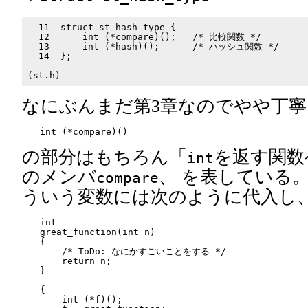
  11  struct st_hash_type {

  12      int (*compare)();   /* 比較関数 */

  13      int (*hash)();      /* ハッシュ関数 */

  14  };

なにぶんまだ第3章なのでやや丁
の部分はもちろん「
を返す関数
int
のメンバ
、 を表している
compare
ういう変数には次のように代入し
int

great_function(int n)

{

    /* ToDo: なにかすごいことをする */

    return n;

}

{

    int (*f)();
