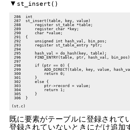
▼
st_insert()
 286  int

 287  st_insert(table, key, value)

 288      register st_table *table;

 289      register char *key;

 290      char *value;

 291  {

 292      unsigned int hash_val, bin_pos;

 293      register st_table_entry *ptr;

 294

 295      hash_val = do_hash(key, table);

 296      FIND_ENTRY(table, ptr, hash_val, bin_pos)
 297

 298      if (ptr == 0) {

 299          ADD_DIRECT(table, key, value, hash_va
 300          return 0;

 301      }

 302      else {

 303          ptr->record = value;

 304          return 1;

 305      }

 306  }

既に要素がテーブルに登録されて
登録されていないときにだけ追加す