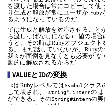
を渡した場合は常にコピーして使
り生成と解放が常にユーザか
ruby
るようになっているのだ。
では生成と解放を対応させること
ら渡しっぱなしになる） 値の場合
うと、その時はRubyオブジェク
る。 まだ話していないが、Ruby
我々が面倒を見なくとも必要が な
動的に解放されるからだ。
と
の変換
VALUE
ID
はRubyレベルでは
クラス
ID
Symbol
して表され、
の 
"string".intern
ができる。その
の実
String#intern