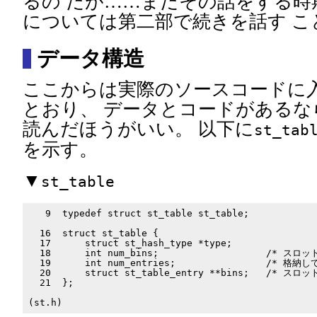
るの だが……まだその話をする時
については第二部で続きを話す こ
データ構造
ここからは実際のソースコードに
とおり、 データとコードがあるな
読んだほうがいい。 以下に
st_tab
を示す。
▼
st_table
   9  typedef struct st_table st_table;

  16  struct st_table {

  17      struct st_hash_type *type;

  18      int num_bins;                   /* スロッ
  19      int num_entries;                /* 格
  20      struct st_table_entry **bins;   /* スロット
  21  };
