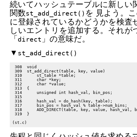
続いてハッシュテーブルに新しい
関数
を 見よう。
st_add_direct()
に登録されているかどうかを検査せ
しいエントリを追加する。それが
「
」の意味だ。
direct
▼
st_add_direct()
 308  void

 309  st_add_direct(table, key, value)

 310      st_table *table;

 311      char *key;

 312      char *value;

 313  {

 314      unsigned int hash_val, bin_pos;

 315

 316      hash_val = do_hash(key, table);

 317      bin_pos = hash_val % table->num_bins;

 318      ADD_DIRECT(table, key, value, hash_val, b
 319  }

先程と同じくハッシュ値を求める