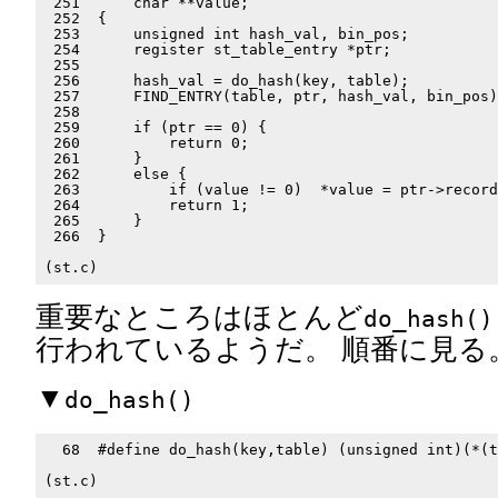
 251      char **value;

 252  {

 253      unsigned int hash_val, bin_pos;

 254      register st_table_entry *ptr;

 255

 256      hash_val = do_hash(key, table);

 257      FIND_ENTRY(table, ptr, hash_val, bin_pos)
 258

 259      if (ptr == 0) {

 260          return 0;

 261      }

 262      else {

 263          if (value != 0)  *value = ptr->record
 264          return 1;

 265      }

 266  }

重要なところはほとんど
do_hash()
行われているようだ。 順番に見る
▼
do_hash()
  68  #define do_hash(key,table) (unsigned int)(*(t