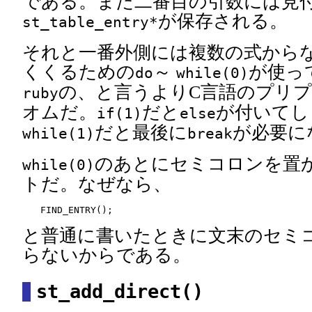
である。また二番目の引数には見
が保存される。
st_table_entry*
それと一番外側には複数の式から
くくるための
～
が使っ
do
while(0)
の、と言うよりC言語のプリプ
ruby
オムだ。
だと
が付いてし
if(1)
else
だと最後に
が必要に
while(1)
break
のあとにセミコロンを置
while(0)
トだ。なぜなら、
と普通に書いたときに文末のセミ
らないからである。
st_add_direct()