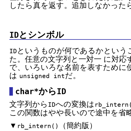
したら真を返す。追加しなかった
とシンボル
ID
というものが何であるかという
ID
た。任意の文字列と一対一 に対応
で、いろいろな名前を表すために
は
だ。
unsigned int
から
char*
ID
文字列から
への変換は
ID
rb_intern
この関数はやや長いので途中を省
▼
（簡約版）
rb_intern()