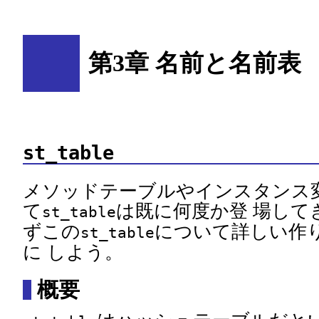
第3章 名前と名前表
st_table
メソッドテーブルやインスタンス
て
は既に何度か登 場して
st_table
ずこの
について詳しい作
st_table
に しよう。
概要