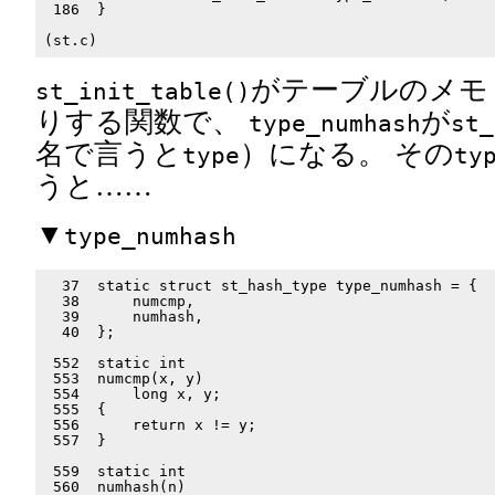
 186  }

がテーブルのメモ
st_init_table()
りする関数で、
が
type_numhash
st_
名で言うと
）になる。 その
type
ty
うと……
▼
type_numhash
  37  static struct st_hash_type type_numhash = {

  38      numcmp,

  39      numhash,

  40  };

 552  static int

 553  numcmp(x, y)

 554      long x, y;

 555  {

 556      return x != y;

 557  }

 559  static int

 560  numhash(n)
