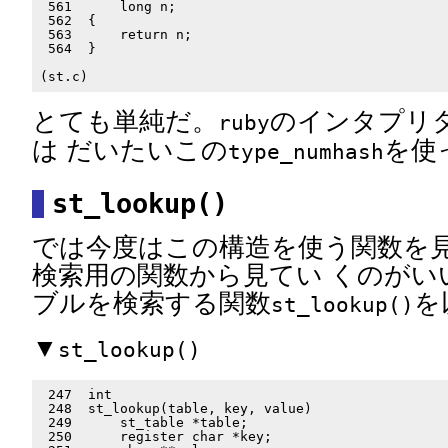
 561      long n;

 562  {

 563      return n;

 564  }

とても単純だ。
のインタプリ
ruby
は だいたいこの
を使
type_numhash
st_lookup()
では今度はこの構造を使う関数を
検索用の関数から見てい くのがい
ブルを検索する関数
を
st_lookup()
▼
st_lookup()
 247  int

 248  st_lookup(table, key, value)

 249      st_table *table;

 250      register char *key;
