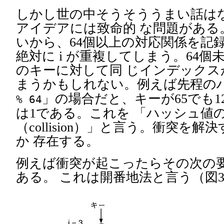
しかし世の中そうそううまい話は
アイデアには致命的 な問題がある。 
いから、64個以上の対応関係を記
絶対に i が重複してしまう。64
のキーに対して同 じインデックス
まうかもしれない。例えば先程のハ
」の場合だと、キーが65でも1
% 64
は1である。これを 「ハッシュ値
（collision）」と言う。衝突を
か 存在する。
例えば衝突が起こったらその次の
ある。 これは開番地法と言う（図