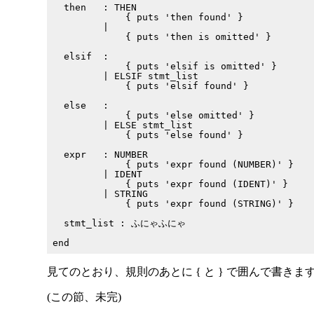
  then   : THEN

             { puts 'then found' }

         |

             { puts 'then is omitted' }

  elsif  :

             { puts 'elsif is omitted' }

         | ELSIF stmt_list

             { puts 'elsif found' }

  else   :

             { puts 'else omitted' }

         | ELSE stmt_list

             { puts 'else found' }

  expr   : NUMBER

             { puts 'expr found (NUMBER)' }

         | IDENT

             { puts 'expr found (IDENT)' }

         | STRING

             { puts 'expr found (STRING)' }

  stmt_list : ふにゃふにゃ

見てのとおり、規則のあとに { と } で囲んで書きま
(この節、未完)