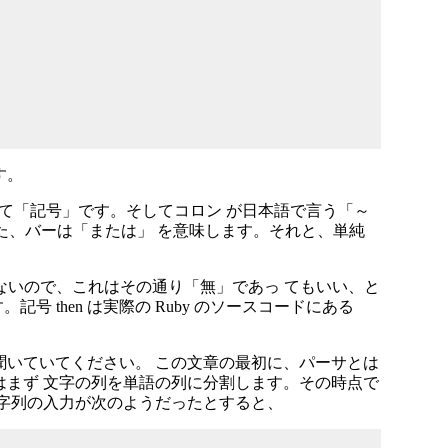
す。
en などが全て「記号」です。そしてコロン が日本語で言う「～
た、バーは「または」 を意味します。それと、単純
ていないので、これはその通り「無」であっ てもいい、と
号 then は実際の Ruby のソースコードにある
聞いていてください。 この文章の最初に、パーサとは
はまず 文字の列を単語の列に分割します。その時点で
文字列の入力が次のようだったとすると、