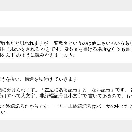
変数名だと思われますが、 変数名というのは他にもいろいろありま
。つまり同じ扱いをされる べきです。変数 a を書ける場所なら b
を以下 のように読みかえましょう。
うを扱い、構造を見付け ていきます。
類に分けられます。「左辺にある記号」と「ない記号」です。
号はすべて大文字、非終端記号は小文字で 書いてあるので、
て終端記号だからです。 一方、非終端記号はパーサの中でだ
さい。