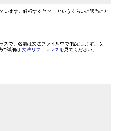
なっています。解析するヤツ、 というくらいに適当にと
の下位クラスで、名前は文法ファイル中で 指定します。以
法の詳細は
文法リファレンス
を見てください。