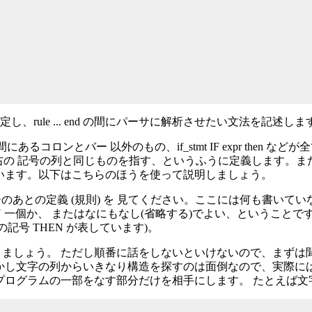
指定し、rule ... end の間にパーサに解析させたい文法を記述しま
の間にあるコロンとバー 以外のもの、if_stmt IF expr th
右の 記号の列と同じものを指す、というふうに定義します。ま
います。以下はこちらのほうを使って説明しましょう。
ーのあとの定義 (規則) を 見てください。ここには何も書い
N 一個か、 またはなにもなし(省略する)でよい、ということです。記
の記号 THEN が表しています)。
ましょう。 ただし順番に話をしないといけないので、まずは
かし文字の列からいきなり構造を探すのは面倒なので、実際に
プログラムの一部をなす部分だけを相手にします。 たとえば