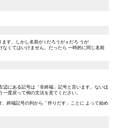
す。しかし名前が i だろうが a だろ うが
 も書けなくてはいけません。だったら 一時的に同じ名前
 左辺にある記号は「非終端」記号と言います。ないほ
もう一度戻って例の文法を見てください。
け、終端記号の列から「作りだす」ことに よって始め