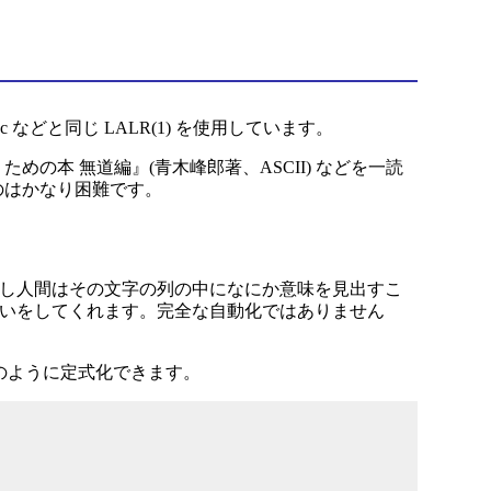
 などと同じ LALR(1) を使用しています。
うための本 無道編』(青木峰郎著、ASCII) などを一読
るのはかなり困難です。
しかし人間はその文字の列の中になにか意味を見出すこ
手伝いをしてくれます。完全な自動化ではありません
、次のように定式化できます。