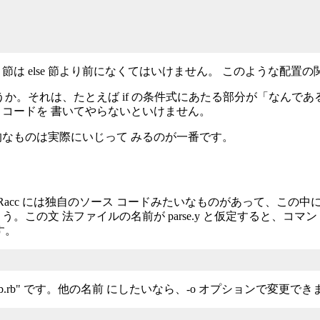
sif 節は else 節より前になくてはいけません。 このような配置の
うか。それは、たとえば if の条件式にあたる部分が「なんである
コードを 書いてやらないといけません。
なものは実際にいじって みるのが一番です。
。Racc には独自のソース コードみたいなものがあって、この
この文 法ファイルの名前が parse.y と仮定すると、コ
す。
.rb" です。他の名前 にしたいなら、-o オプションで変更でき