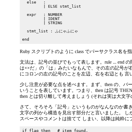
  else   :

         | ELSE stmt_list

  expr   : NUMBER

         | IDENT

         | STRING

  stmt_list : ふにゃふにゃ

Ruby スクリプトのように class でパーサクラス名を
文法は、記号の並びでもって表します。rule ... end 
は××だ」の「は」みたいなもんで、その左の記号が
にコロンの左の記号のことを左辺、右を右辺とも 言
少し注意が必要な点を述べます。まず、then の、バ
いうことを表しています。つまり、then は記号 THE
then とは切り離して考えましょう (それは実は大文字
さて、そろそろ「記号」というものがなんなのか書き
文字の列から構造を見出す部分だと言いました。 し
スペースやコメントは捨てて しまい、以降は純粋に
if flag then   # item found.
