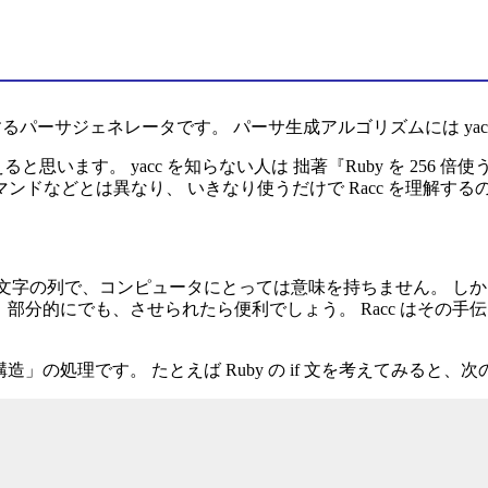
成するパーサジェネレータです。 パーサ生成アルゴリズムには yacc
思います。 yacc を知らない人は 拙著『Ruby を 256 倍使
コマンドなどとは異なり、 いきなり使うだけで Racc を理解す
だの文字の列で、コンピュータにとっては意味を持ちません。 
部分的にでも、させられたら便利でしょう。 Racc はその
造」の処理です。 たとえば Ruby の if 文を考えてみると