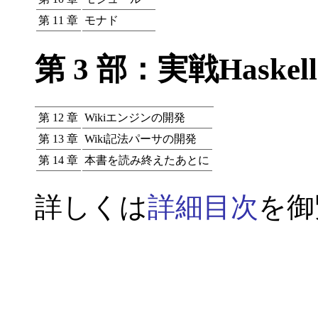
第 11 章
モナド
第 3 部：実戦Hask
第 12 章
Wikiエンジンの開発
第 13 章
Wiki記法パーサの開発
第 14 章
本書を読み終えたあとに
詳しくは
詳細目次
を御