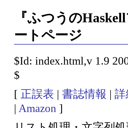
『ふつうのHaske
ートページ
$Id: index.html,v 1.9 2
$
[
正誤表
|
書誌情報
|
詳
|
Amazon
]
リスト処理・文字列処