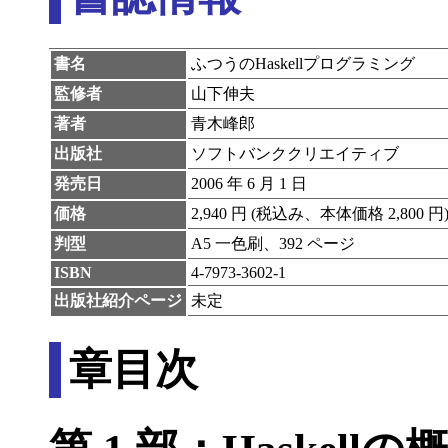
書名
ふつうのHaskellプログラミング
監修者
山下伸夫
著者
青木峰郎
出版社
ソフトバンククリエイティブ
発売日
2006 年 6 月 1 日
価格
2,940 円 (税込み、本体価格 2,800 円
判型
A5 一色刷、392 ページ
ISBN
4-7973-3602-1
出版社紹介ページ
未定
章目次