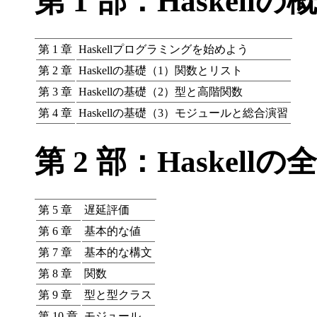
第 1 部：Haskellの
第 1 章
Haskellプログラミングを始めよう
第 2 章
Haskellの基礎（1）関数とリスト
第 3 章
Haskellの基礎（2）型と高階関数
第 4 章
Haskellの基礎（3）モジュールと総合演習
第 2 部：Haskellの
第 5 章
遅延評価
第 6 章
基本的な値
第 7 章
基本的な構文
第 8 章
関数
第 9 章
型と型クラス
第 10 章
モジュール