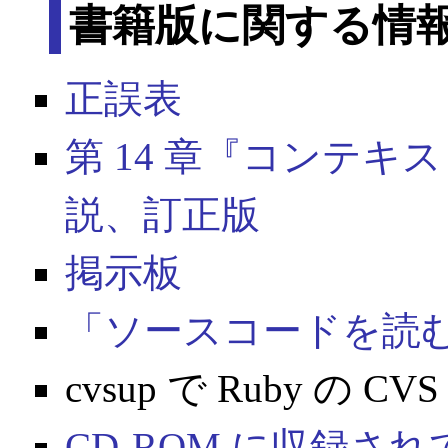
書籍版に関する情
正誤表
第 14 章『コンテキスト』 
説、訂正版
掲示板
「ソースコードを読
cvsup で Ruby の
CD-ROM に収録さ