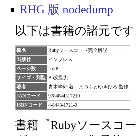
RHG 版 nodedump
以下は書籍の諸元です
書名
Rubyソースコード完全解説
出版社
インプレス
ページ数
552P
サイズ・判型
B5変型判
著者
青木峰郎 著、まつもとゆきひろ 監修
JANコード
9784844317210
ISBNコード
4-8443-1721-0
書籍『Rubyソース